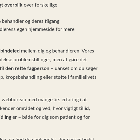
gt overblik
over forskellige
 behandler og deres tilgang
andlerens egen hjemmeside for mere
 bindeled
mellem dig og behandleren. Vores
lekse problemstillinger, men at gøre det
til
den rette fagperson
– uanset om du søger
, kropsbehandling eller støtte i familielivets
t webbureau med mange års erfaring i at
 kender området og ved, hvor vigtigt
tillid,
idling
er – både for dig som patient og for
iden, og find den behandler, der passer bedst