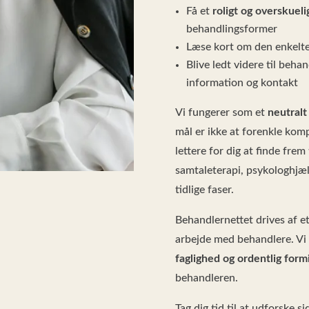
Få et
roligt og overskueli
behandlingsformer
Læse kort om den enkelte
Blive ledt videre til beh
information og kontakt
Vi fungerer som et
neutralt
mål er ikke at forenkle komp
lettere for dig at finde frem 
samtaleterapi, psykologhjælp
tidlige faser.
Behandlernettet drives af e
arbejde med behandlere. Vi
faglighed og ordentlig form
behandleren.
Tag dig tid til at udforske s